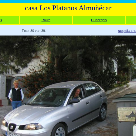
casa Los Platanos Almuñécar
ms
Route
Huisregels
Foto: 30 van 39.
stop dia-sh