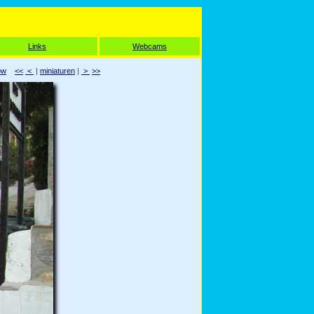
Links
Webcams
ow
<<
<
|
miniaturen
|
>
>>