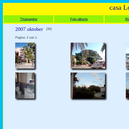
casa L
Thuispagina
Foto-albums
Ro
2007 oktober
[30]
Pagina: 2 van 1.